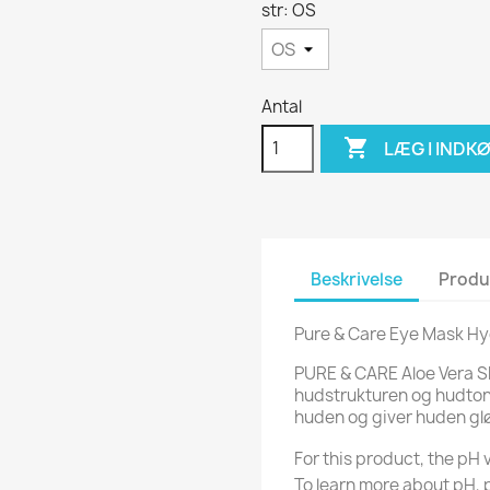
str: OS
Antal

LÆG I INDK
Beskrivelse
Produ
Pure & Care Eye Mask Hy
PURE & CARE Aloe Vera 
hudstrukturen og hudton
huden og giver huden g
For this product, the pH v
To learn more about pH, 