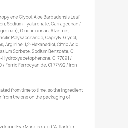
Propylene Glycol, Aloe Barbadensis Leaf
gen, Sodium Hyaluronate, Carrageenan /
geenan), Glucomannan, Allantoin,
cilis Polysaccharide, Caprylyl Glycol,
s, Arginine, 1,2-Hexanediol, Citric Acid,
assium Sorbate, Sodium Benzoate, CI
 4-Hydroxyacetophenone, CI 77891 /
0 / Ferric Ferrocyanide, CI 77492 / Iron
ated from time to time, so the ingredient
er from the one on the packaging of
drogel Eye Mask is rated ‘A-flask’ in