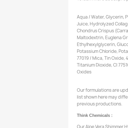
Aqua / Water, Glycerin, 
Juice, Hydrolyzed Colla
Chondrus Crispus (Carra
Maltodextrin, Euglena Gra
Ethylhexylglycerin, Gluco
Potassium Chloride, Pot
77019 / Mica, Tin Oxide,
Titanium Dioxide, CI 7751
Oxides
Our formulations are upd
list shown here may diff
previous productions.
Think Chemicals :
Our Aloe Vera Shimmer Hy