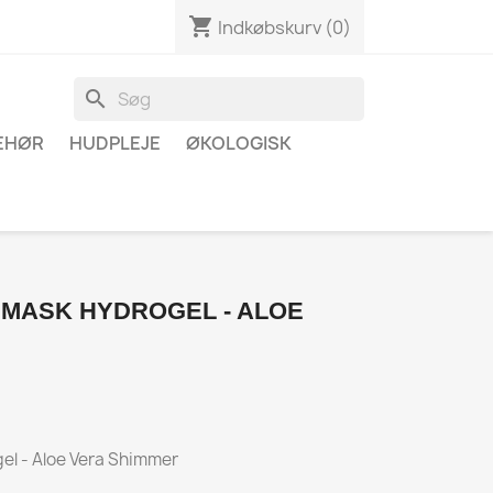
shopping_cart
Indkøbskurv
(0)
search
BEHØR
HUDPLEJE
ØKOLOGISK
 MASK HYDROGEL - ALOE
el - Aloe Vera Shimmer