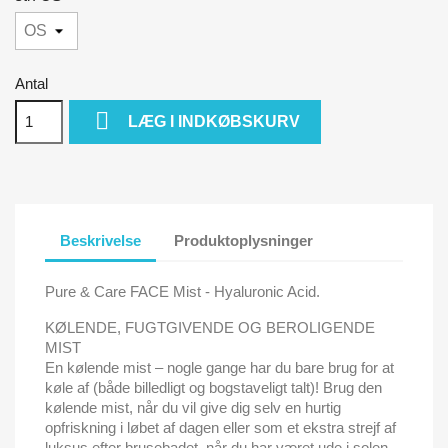
Antal

LÆG I INDKØBSKURV
Beskrivelse
Produktoplysninger
Pure & Care FACE Mist - Hyaluronic Acid.
KØLENDE, FUGTGIVENDE OG BEROLIGENDE
MIST
En kølende mist – nogle gange har du bare brug for at
køle af (både billedligt og bogstaveligt talt)! Brug den
kølende mist, når du vil give dig selv en hurtig
opfriskning i løbet af dagen eller som et ekstra strejf af
luksus efter brusebadet, når du har været ude i solen.