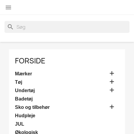

search
FORSIDE

Mærker

Tøj

Undertøj
Badetøj

Sko og tilbehør
Hudpleje
JUL
Økologisk