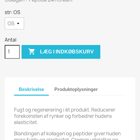
str: OS
Antal

LÆG I INDKØBSKURV
Beskrivelse
Produktoplysninger
Fugt og regenerering i ét produkt. Reducerer
forekomsten af rynker og forbedrer hudens
elasticitet.
Blandingen af kollagen og peptider giver huden
mere fylde og elasticitet. Cremen udglatter og