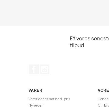
Få vores senes
tilbud
Facebook
Instagram
VARER
VORE
Varer der er sat ned i pris
Handel
Nyheder
Om Bro