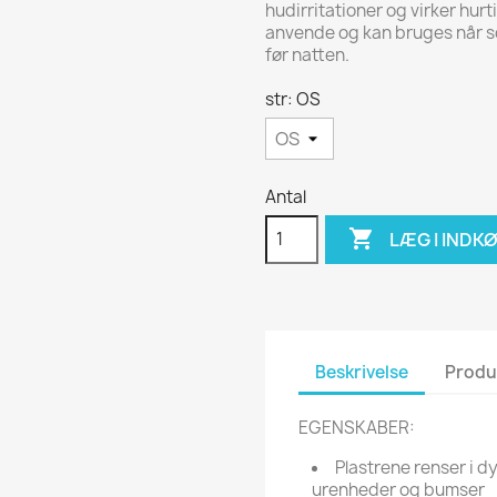
hudirritationer og virker hur
anvende og kan bruges når so
før natten.
str: OS
Antal

LÆG I INDK
Beskrivelse
Produ
EGENSKABER:
Plastrene renser i 
urenheder og bumser