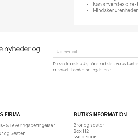
Kan anvendes direk
Mindsker urenhede
te nyheder og
Du kan framelde dig når som helst. Vores kontak
er anført i handelsbetingelserne.
S FIRMA
BUTIKSINFORMATION
Bror og søster
s- & Leveringsbetingelser
Box 112
r og Søster
3900 Nuuk