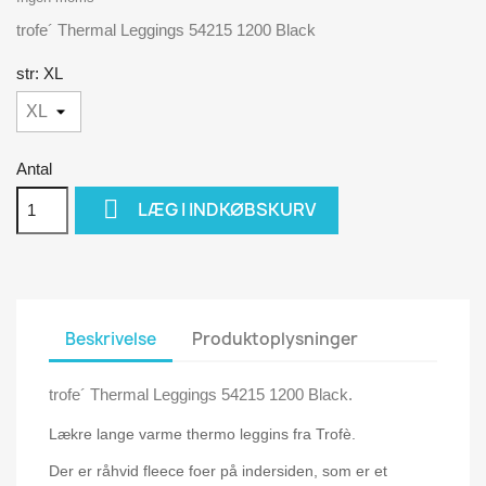
trofe´ Thermal Leggings 54215 1200 Black
str: XL
Antal

LÆG I INDKØBSKURV
Beskrivelse
Produktoplysninger
trofe´ Thermal Leggings 54215 1200 Black.
Lækre lange varme thermo leggins fra Trofè.
Der er råhvid fleece foer på indersiden, som er et