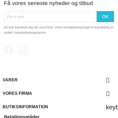
Få vores seneste nyheder og tilbud
Du kan framelde dig når som helst. Vores kontaktoplysninger til framelding er
anført i handelsbetingelserne.
Facebook
Instagram

VARER

VORES FIRMA
key
BUTIKSINFORMATION
Betalingsmåder