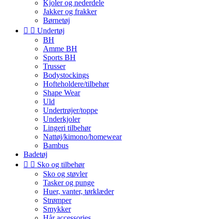
Kjoler og nederdele
Jakker og frakker
Børnetøj


Undertøj
BH
Amme BH
Sports BH
Trusser
Bodystockings
Hofteholdere/tilbehør
Shape Wear
Uld
Undertrøjer/toppe
Underkjoler
Lingeri tilbehør
Nattøj/kimono/homewear
Bambus
Badetøj


Sko og tilbehør
Sko og støvler
Tasker og punge
Huer, vanter, tørklæder
Strømper
Smykker
Hår accessories