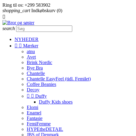
Ring til os:
+299 583902
shopping_cart
Indkøbskurv
(0)

search
NYHEDER


Mærker
atnu
Avet
Brink Nordic
Bye Bra
Chantelle
Chantelle EasyFeel (tidl. Femilet)
Coffee Beanies
Decoy


Duffy
Duffy Kids shoes
Elomi
Enamel
Fantasie
FemiFemme
HYPEtheDETAIL
JBS of Denmark