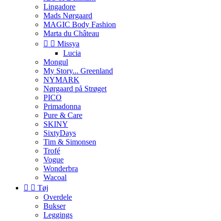
Lingadore
Mads Nørgaard
MAGIC Body Fashion
Marta du Château


Missya
Lucia
Mongul
My Story... Greenland
NYMARK
Nørgaard på Strøget
PICO
Primadonna
Pure & Care
SKINY
SixtyDays
Tim & Simonsen
Trofé
Vogue
Wonderbra
Wacoal


Tøj
Overdele
Bukser
Leggings