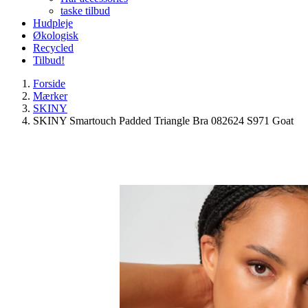
taske tilbud
Hudpleje
Økologisk
Recycled
Tilbud!
Forside
Mærker
SKINY
SKINY Smartouch Padded Triangle Bra 082624 S971 Goat