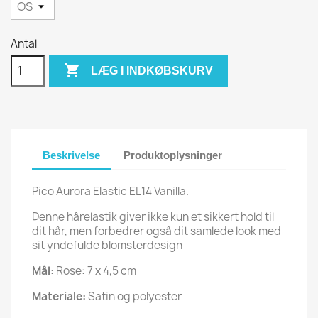
Antal

LÆG I INDKØBSKURV
Beskrivelse
Produktoplysninger
Pico Aurora Elastic EL14 Vanilla.
Denne hårelastik giver ikke kun et sikkert hold til
dit hår, men forbedrer også dit samlede look med
sit yndefulde blomsterdesign
Mål:
Rose: 7 x 4,5 cm
Materiale:
Satin og polyester