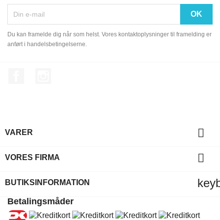
Du kan framelde dig når som helst. Vores kontaktoplysninger til framelding er
anført i handelsbetingelserne.
Facebook
Instagram

VARER

VORES FIRMA
key
BUTIKSINFORMATION
Betalingsmåder