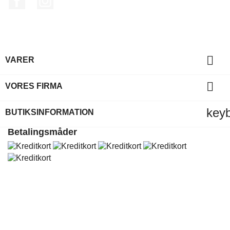

VARER

VORES FIRMA
key
BUTIKSINFORMATION
Betalingsmåder