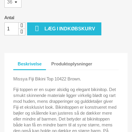
Antal

LÆG I INDKØBSKURV
Beskrivelse
Produktoplysninger
Missya Fiji Bikini Top 10422 Brown.
Fiji toppen er en super alsidig og elegant bikinitop. Det
smukt skinnende materiale ligger virkelig blødt og rart
mod huden, mens drapperinger og gulddetaljer giver
Fiji et eksklusivt look. Bikinitoppen er konstrueret med
bøjler og skålende kan justeres så de dækker mere
eller mindre af barmen. Det betyder at bikinitoppen
både kan få en mindre barm til at syne større, mens
den også kan holde og dække en større barm. På