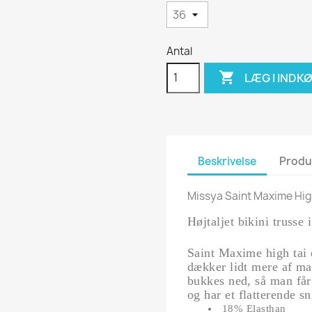
Antal

LÆG I INDK
Beskrivelse
Produ
Missya Saint Maxime High
Højtaljet bikini trusse
Saint Maxime high tai 
dækker lidt mere af ma
bukkes ned, så man får 
og har et flatterende s
18% Elasthan