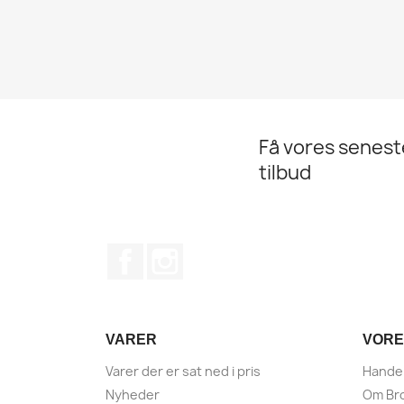
Få vores senes
tilbud
Facebook
Instagram
VARER
VORE
Varer der er sat ned i pris
Handel
Nyheder
Om Bro