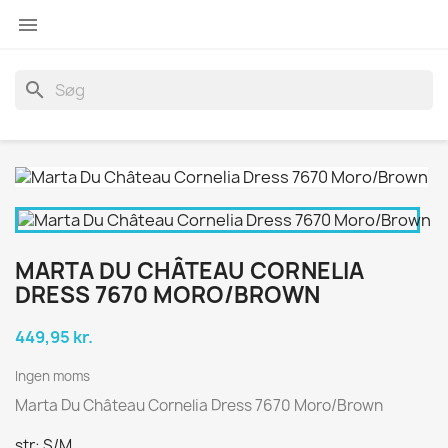

search
MARTA DU CHÂTEAU CORNELIA
DRESS 7670 MORO/BROWN
449,95 kr.
Ingen moms
Marta Du Château Cornelia Dress 7670 Moro/Brown
str: S/M