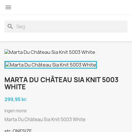

search
MARTA DU CHÂTEAU SIA KNIT 5003
WHITE
299,95 kr.
Ingen moms
Marta Du Château Sia Knit 5003 White
str: ONESIZE