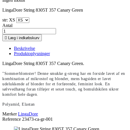
Ingen moms
LingaDore String 8305T 357 Canary Green
str: XS
Antal

Læg i indkøbskurv
Beskrivelse
Produktoplysninger
LingaDore String 8305T 357 Canary Green.
"Sommerblomster! Denne smukke g-streng har en forside lavet af en
kombination af mikrostof og blonder, mens bagsiden er lavet
udelukkende af blonder for et forførende, feminint look. En
sølvvedhæng foran tilføjer et sexet touch, og bomuldskilen sikrer
komfort hele dagen.
Polyamid, Elastan
Mærker
LingaDore
Reference
23473-ca-gr-001