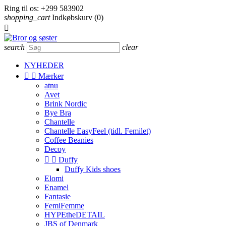
Ring til os:
+299 583902
shopping_cart
Indkøbskurv
(0)

search
clear
NYHEDER


Mærker
atnu
Avet
Brink Nordic
Bye Bra
Chantelle
Chantelle EasyFeel (tidl. Femilet)
Coffee Beanies
Decoy


Duffy
Duffy Kids shoes
Elomi
Enamel
Fantasie
FemiFemme
HYPEtheDETAIL
JBS of Denmark