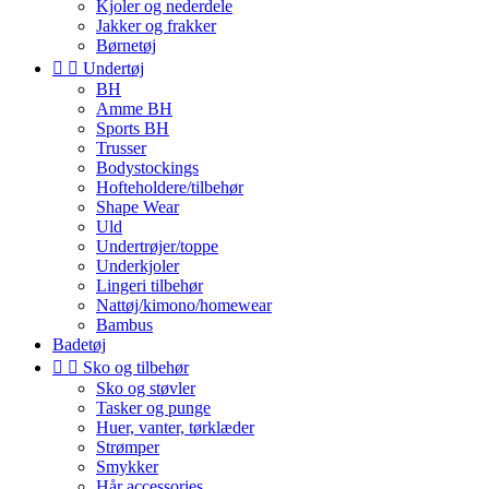
Kjoler og nederdele
Jakker og frakker
Børnetøj


Undertøj
BH
Amme BH
Sports BH
Trusser
Bodystockings
Hofteholdere/tilbehør
Shape Wear
Uld
Undertrøjer/toppe
Underkjoler
Lingeri tilbehør
Nattøj/kimono/homewear
Bambus
Badetøj


Sko og tilbehør
Sko og støvler
Tasker og punge
Huer, vanter, tørklæder
Strømper
Smykker
Hår accessories