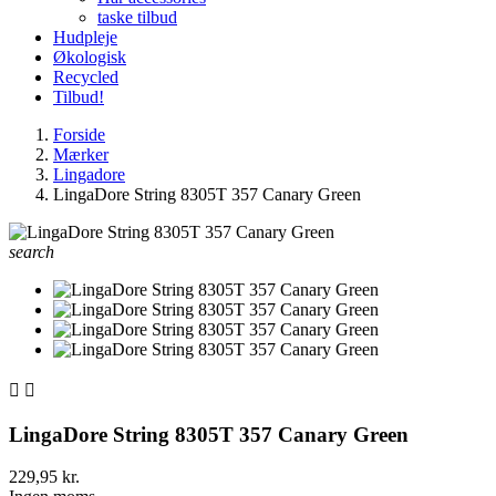
taske tilbud
Hudpleje
Økologisk
Recycled
Tilbud!
Forside
Mærker
Lingadore
LingaDore String 8305T 357 Canary Green
search


LingaDore String 8305T 357 Canary Green
229,95 kr.