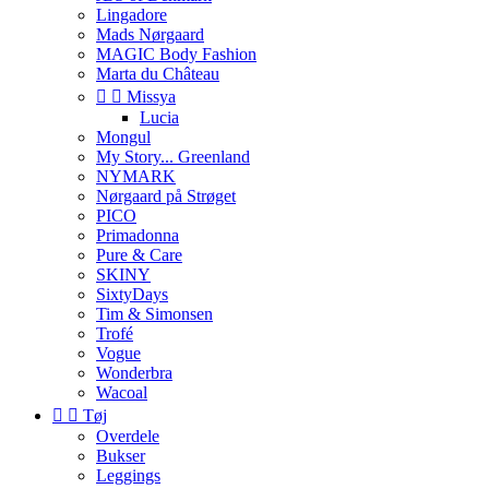
Lingadore
Mads Nørgaard
MAGIC Body Fashion
Marta du Château


Missya
Lucia
Mongul
My Story... Greenland
NYMARK
Nørgaard på Strøget
PICO
Primadonna
Pure & Care
SKINY
SixtyDays
Tim & Simonsen
Trofé
Vogue
Wonderbra
Wacoal


Tøj
Overdele
Bukser
Leggings