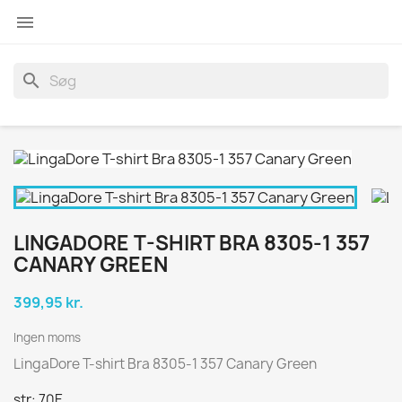

search
LINGADORE T-SHIRT BRA 8305-1 357
CANARY GREEN
399,95 kr.
Ingen moms
LingaDore T-shirt Bra 8305-1 357 Canary Green
str: 70E