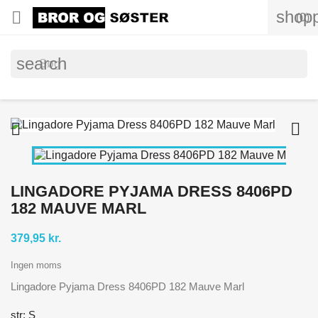
shopp

(0)
search


LINGADORE PYJAMA DRESS 8406PD
182 MAUVE MARL
379,95 kr.
Ingen moms
Lingadore Pyjama Dress 8406PD 182 Mauve Marl
str: S