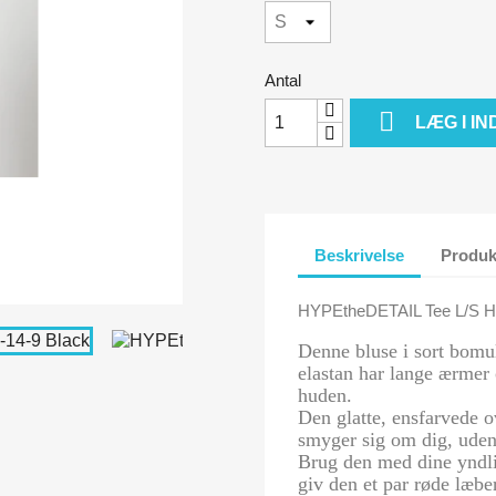
Antal

LÆG I I
Beskrivelse
Produk
HYPEtheDETAIL Tee L/S H-
Denne bluse i sort bomul
elastan har lange ærmer 
huden.
Den glatte, ensfarvede o
smyger sig om dig, uden 
Brug den med dine yndli
giv den et par røde læber 