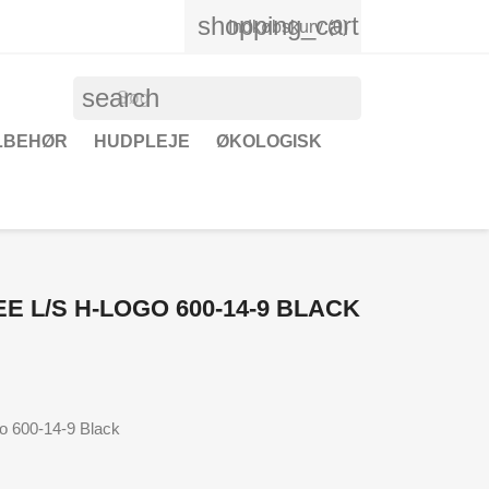
shopping_cart
Indkøbskurv
(0)
search
ILBEHØR
HUDPLEJE
ØKOLOGISK
E L/S H-LOGO 600-14-9 BLACK
 600-14-9 Black