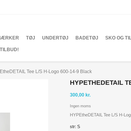
MÆRKER
TØJ
UNDERTØJ
BADETØJ
SKO OG T
TILBUD!
theDETAIL Tee L/S H-Logo 600-14-9 Black
HYPETHEDETAIL TE
300,00 kr.
Ingen moms
HYPEtheDETAIL Tee L/S H-Logo
str: S