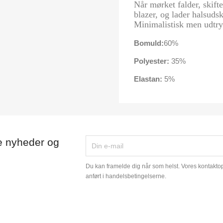
Når mørket falder, skifte
blazer, og lader halsudsk
Minimalistisk men udtryk
Bomuld:
60%
Polyester:
35%
Elastan:
5%
e nyheder og
Du kan framelde dig når som helst. Vores kontaktopl
anført i handelsbetingelserne.