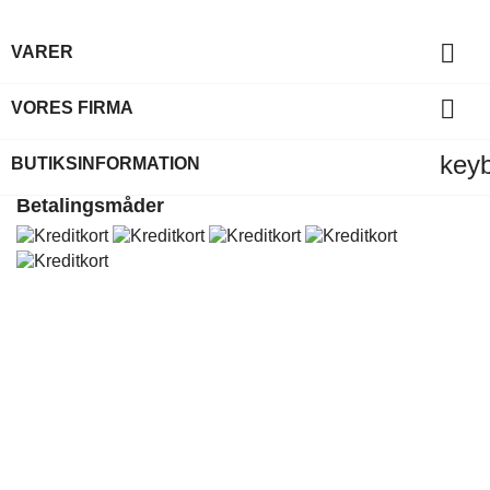

VARER

VORES FIRMA
key
BUTIKSINFORMATION
Betalingsmåder