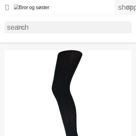
shopp

(0)
search