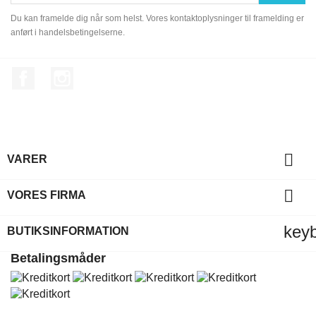
Du kan framelde dig når som helst. Vores kontaktoplysninger til framelding er
anført i handelsbetingelserne.
Facebook
Instagram

VARER

VORES FIRMA
key
BUTIKSINFORMATION
Betalingsmåder