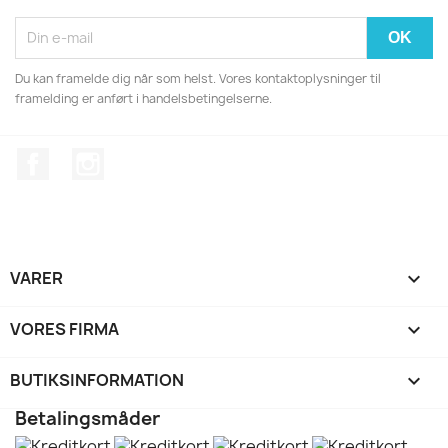
Du kan framelde dig når som helst. Vores kontaktoplysninger til
framelding er anført i handelsbetingelserne.
Facebook
Instagram
VARER

VORES FIRMA

BUTIKSINFORMATION
keyboard_arrow_down
Betalingsmåder