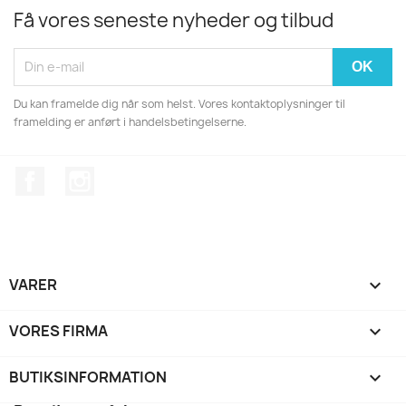
Få vores seneste nyheder og tilbud
Du kan framelde dig når som helst. Vores kontaktoplysninger til
framelding er anført i handelsbetingelserne.
Facebook
Instagram
VARER

VORES FIRMA

BUTIKSINFORMATION
keyboard_arrow_down