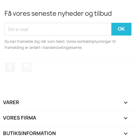
Få vores seneste nyheder og tilbud
Du kan framelde dig når som helst. Vores kontaktoplysninger til
framelding er anført i handelsbetingelserne.
Facebook
Instagram
VARER

VORES FIRMA

BUTIKSINFORMATION
keyboard_arrow_down