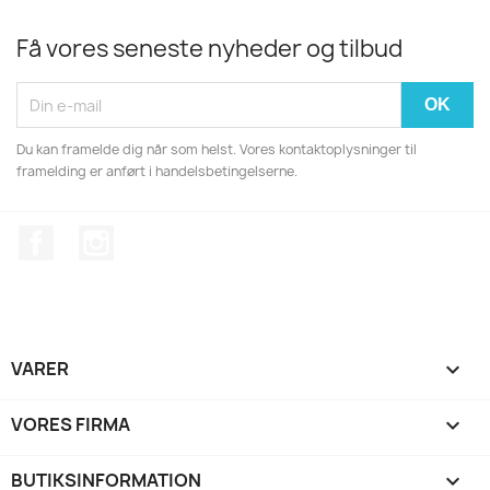
Få vores seneste nyheder og tilbud
Du kan framelde dig når som helst. Vores kontaktoplysninger til
framelding er anført i handelsbetingelserne.
Facebook
Instagram
VARER

VORES FIRMA

BUTIKSINFORMATION
keyboard_arrow_down