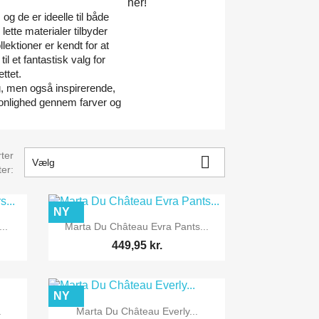
 og de er ideelle til både
lette materialer tilbyder
ektioner er kendt for at
il et fantastisk valg for
ttet.
, men også inspirerende,
sonlighed gennem farver og
ter

Vælg
ter:
NY

Vis her
..
Marta Du Château Evra Pants...
449,95 kr.
NY

Vis her
.
Marta Du Château Everly...