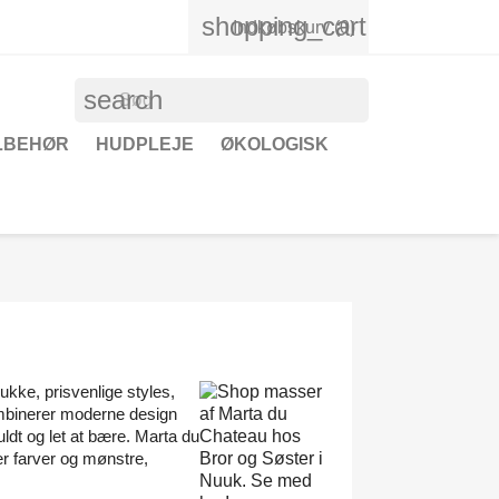
shopping_cart
Indkøbskurv
(0)
search
ILBEHØR
HUDPLEJE
ØKOLOGISK
kke, prisvenlige styles,
mbinerer moderne design
fuldt og let at bære. Marta du
ker farver og mønstre,