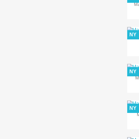
Ma
NY
NY
M
NY
M