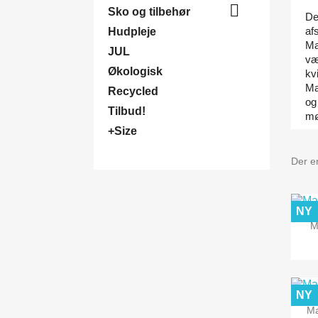

Sko og tilbehør
Der
af
Hudpleje
Ma
JUL
vær
Økologisk
kv
Ma
Recycled
og
Tilbud!
mø
+Size
Der er
NY
M
NY
Ma