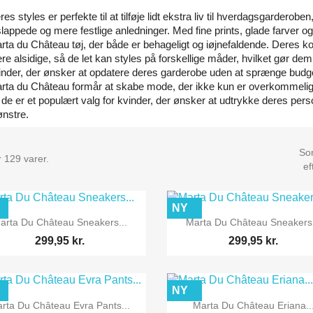
es styles er perfekte til at tilføje lidt ekstra liv til hverdagsgarderoben,
slappede og mere festlige anledninger. Med fine prints, glade farver og 
rta du Château tøj, der både er behageligt og iøjnefaldende. Deres koll
e alsidige, så de let kan styles på forskellige måder, hvilket gør dem t
inder, der ønsker at opdatere deres garderobe uden at sprænge budge
rta du Château formår at skabe mode, der ikke kun er overkommelig
 de er et populært valg for kvinder, der ønsker at udtrykke deres per
nstre.
Sor
 129 varer.
ef
NY


Vis her
Vis her
arta Du Château Sneakers...
Marta Du Château Sneakers.
299,95 kr.
299,95 kr.
NY


Vis her
Vis her
rta Du Château Evra Pants...
Marta Du Château Eriana..