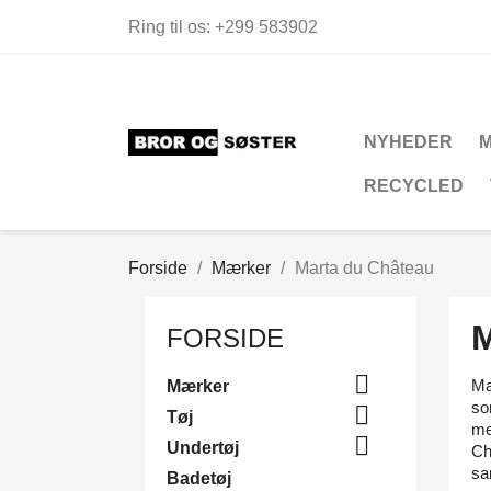
Ring til os:
+299 583902
NYHEDER
RECYCLED
Forside
Mærker
Marta du Château
FORSIDE

Ma
Mærker
so

Tøj
med

Undertøj
Ch
sa
Badetøj