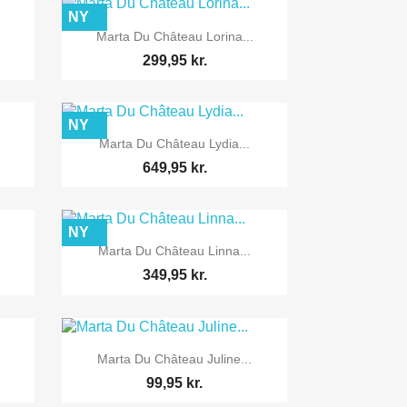
NY

Vis her
.
Marta Du Château Lorina...
299,95 kr.
NY

Vis her
.
Marta Du Château Lydia...
649,95 kr.
NY

Vis her
Marta Du Château Linna...
349,95 kr.

Vis her
Marta Du Château Juline...
99,95 kr.