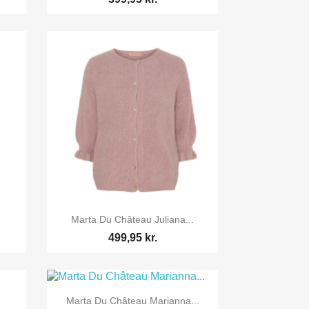

Vis her
Marta Du Château Juliana...
499,95 kr.

Vis her
Marta Du Château Marianna...