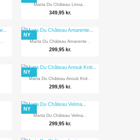

Vis her
Marta Du Château Linna...
349,95 kr.
NY

Vis her
..
Marta Du Château Amarente...
299,95 kr.
NY

Vis her
Marta Du Château Anouk Knit...
299,95 kr.
NY

Vis her
.
Marta Du Château Velina...
299,95 kr.