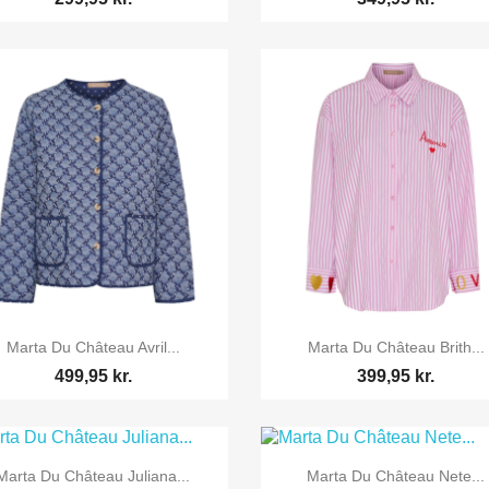


Vis her
Vis her
Marta Du Château Avril...
Marta Du Château Brith...
499,95 kr.
399,95 kr.


Vis her
Vis her
Marta Du Château Juliana...
Marta Du Château Nete...