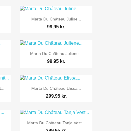

Vis her
Marta Du Château Juline...
99,95 kr.

Vis her
.
Marta Du Château Juliene...
99,95 kr.

Vis her
...
Marta Du Château Elissa...
299,95 kr.

Vis her
..
Marta Du Château Tanja Vest...
399,95 kr.